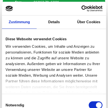
Fax:
06062 79-6001
E-Mail:
frauenklinik@gz-odw.de
Zustimmung
Details
Über Cookies
Chefarztsekretariat
Diese Webseite verwendet Cookies
Sandra Reh
Wir verwenden Cookies, um Inhalte und Anzeigen zu
personalisieren, Funktionen für soziale Medien anbieten
zu können und die Zugriffe auf unsere Website zu
Tel.:
06062 79-6024
analysieren. Außerdem geben wir Informationen zu Ihrer
Verwendung unserer Website an unsere Partner für
soziale Medien, Werbung und Analysen weiter. Unsere
Telefonische Sprechzeiten
Partner führen diese Informationen möglicherweise mit
weiteren Daten zusammen, die Sie ihnen bereitgestellt
Mo. bis Do.: 8:30 – 11:30 Uhr und 13:30 –
haben oder die sie im Rahmen Ihrer Nutzung der Dienste
15:30 Uhr
gesammelt haben.
Einwilligungsauswahl
Fr.: 8:30
12:00 Uhr
Notwendig
–