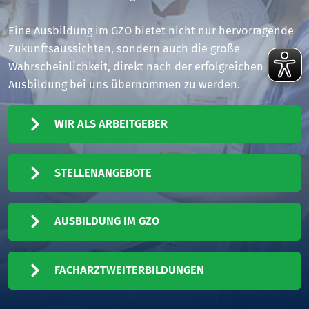
Eine Ausbildung im GZO bietet nicht nur hervorragende
Zukunftsaussichten, sondern auch die große
Wahrscheinlichkeit, direkt nach der erfolgreichen
Ausbildung bei uns übernommen zu werden.
WIR ALS ARBEITGEBER
STELLENANGEBOTE
AUSBILDUNG IM GZO
FACHARZTWEITERBILDUNGEN