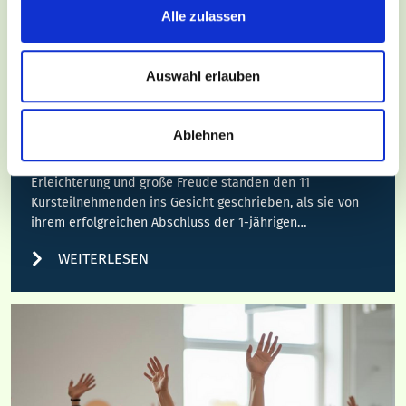
Alle zulassen
20. März 2026
Auswahl erlauben
Startklar für die Pflege: 11 neue
Krankenpflegehelferinnen und -helfer
schließen ihre Ausbildung am GZO
Ablehnen
erfolgreich ab
Erleichterung und große Freude standen den 11
Kursteilnehmenden ins Gesicht geschrieben, als sie von
ihrem erfolgreichen Abschluss der 1-jährigen…
WEITERLESEN