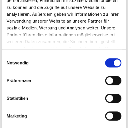
personalisieren, Funktionen für soziale Medien anbieten
zu können und die Zugriffe auf unsere Website zu
analysieren. Außerdem geben wir Informationen zu Ihrer
Ausbildung/Praktika
Verwendung unserer Website an unsere Partner für
soziale Medien, Werbung und Analysen weiter. Unsere
MEHR INFORMATIONEN
Partner führen diese Informationen möglicherweise mit
weiteren Daten zusammen, die Sie ihnen bereitgestellt
haben oder die sie im Rahmen Ihrer Nutzung der Dienste
gesammelt haben.
Einwilligungsauswahl
sonstige Bereiche (Allgemein)
Notwendig
MEHR INFORMATIONEN
Präferenzen
Statistiken
Marketing
ALLE STELLENANGEBOTE