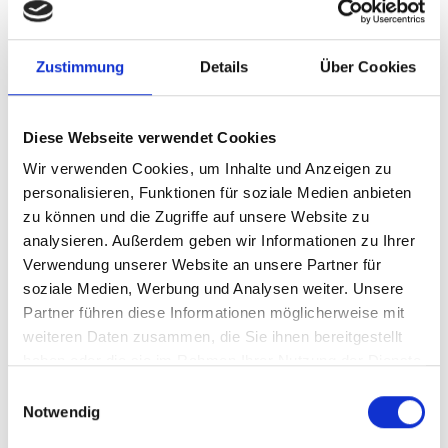
Pro Großelternpaar: 42 Euro
Informationen zur Anmeldung:
Zustimmung
Details
Über Cookies
Damit wir gut planen können, bitten wir Sie um eine
verbindliche Anmeldung
Mail:
kontakt@elternhausundkinderzimmer.de
Diese Webseite verwendet Cookies
Wir verwenden Cookies, um Inhalte und Anzeigen zu
Ort:
Kursraum der Elternakademie am
personalisieren, Funktionen für soziale Medien anbieten
Gesundheitszentrum Odenwaldkreis
zu können und die Zugriffe auf unsere Website zu
analysieren. Außerdem geben wir Informationen zu Ihrer
ZUR ANMELDUNG
Verwendung unserer Website an unsere Partner für
soziale Medien, Werbung und Analysen weiter. Unsere
Partner führen diese Informationen möglicherweise mit
weiteren Daten zusammen, die Sie ihnen bereitgestellt
haben oder die sie im Rahmen Ihrer Nutzung der Dienste
gesammelt haben.
19. Dezember 2026, 10:00 Uhr - 12:30 Uhr
Einwilligungsauswahl
Notwendig