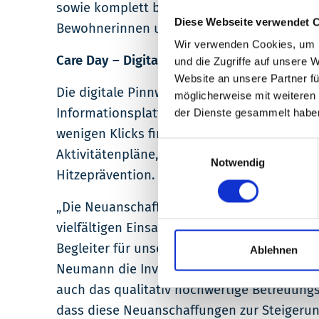
sowie komplett bettlägerigen Personen zur 
Diese Webseite verwendet 
Bewohnerinnen und Bewohner zum gemein
Wir verwenden Cookies, um I
Care Day – Digitale Pinnwand für mehr Tr
und die Zugriffe auf unsere 
Website an unsere Partner fü
Die digitale Pinnwand Care Day ergänzt die
möglicherweise mit weiteren
Informationsplattform und erleichtert die
der Dienste gesammelt habe
wenigen Klicks findet man zum Beispiel die
Einwilligungsauswahl
Aktivitätenpläne, aber auch Informationen
Notwendig
Hitzeprävention. Eine stetig wachsende Bil
„Die Neuanschaffung der beiden Geräte erfo
vielfältigen Einsatzmöglichkeiten und flex
Begleiter für unsere Bewohnerinnen und Bew
Ablehnen
Neumann die Investition. „Mit dem Care Tab
auch das qualitativ hochwertige Betreuungs
dass diese Neuanschaffungen zur Steigeru