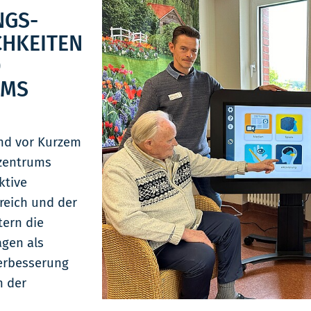
NGS-
CHKEITEN
D
IMS
ind vor Kurzem
szentrums
ktive
reich und der
tern die
agen als
Verbesserung
n der