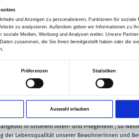
Verfügung, sodass diese ganz individuell erreicht w
Cookies
samen Spielen zusammenfinden.
nhalte und Anzeigen zu personalisieren, Funktionen für soziale
ansparenz und Kommunikation
Website zu analysieren. Außerdem geben wir Informationen zu I
r soziale Medien, Werbung und Analysen weiter. Unsere Partner
 technischen Neuerungen im Pflegeheim des GZO. Sie d
 Daten zusammen, die Sie ihnen bereitgestellt haben oder die s
 Kommunikation zwischen Bewohnern, Pflegekräften, 
n.
 Öffnungszeiten sowie Ansprechpartner der Einrichtun
 über zukünftige Veranstaltungen, anstehende Projek
Präferenzen
Statistiken
dergalerie gewährt zudem Einblicke in die verschiede
lgte im Rahmen des Ausbaus der digitalen Infrastruk
ible Erweiterbarkeit um zusätzliche Apps überzeugten
ohner sowie die Mitarbeitenden des Betreuungsteams“
Auswahl erlauben
le und Care Day schaffen wir nicht nur neue, innovat
angebot in unserem Alten- und Pflegeheim“, so Neuma
ng der Lebensqualität unserer Bewohnerinnen und Be