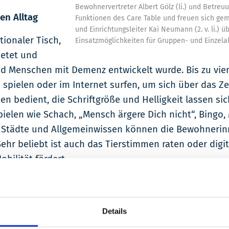
Bewohnervertreter Albert Gölz (li.) und Betreuun
en Alltag
Funktionen des Care Table und freuen sich gem
und Einrichtungsleiter Kai Neumann (2. v. li.) ü
tionaler Tisch,
Einsatzmöglichkeiten für Gruppen- und Einzelak
ietet und
und Menschen mit Demenz entwickelt wurde. Bis zu vie
 spielen oder im Internet surfen, um sich über das 
een bedient, die Schriftgröße und Helligkeit lassen s
pielen wie Schach, „Mensch ärgere Dich nicht“, Bingo
r, Städte und Allgemeinwissen können die Bewohneri
Sehr beliebt ist auch das Tierstimmen raten oder digi
bilität fördert.
 allem die Option, Bingo zu spielen bzw. die Nutzun
nervertretung über den neuen Aktivierungstisch.
Details
nzelangebote genutzt werden und steht auch körperli