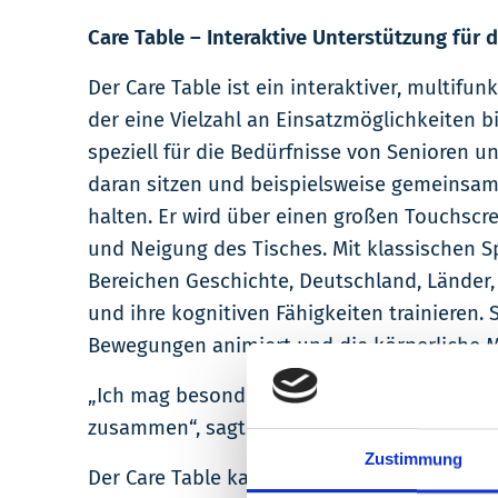
Care Table – Interaktive Unterstützung für d
Der Care Table ist ein interaktiver, multifunk
der eine Vielzahl an Einsatzmöglichkeiten b
speziell für die Bedürfnisse von Senioren 
daran sitzen und beispielsweise gemeinsam
halten. Er wird über einen großen Touchscr
und Neigung des Tisches. Mit klassischen S
Bereichen Geschichte, Deutschland, Lände
und ihre kognitiven Fähigkeiten trainieren. 
Bewegungen animiert und die körperliche Mo
„Ich mag besonders die Ratespiele und vor
zusammen“, sagt Albert Gölz von der Bewoh
Zustimmung
Der Care Table kann in Gruppen oder für Ei