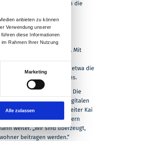
erden. Außerdem können sich die
 Medien anbieten zu können
hrer Verwendung unserer
 führen diese Informationen
ient als zentrale
ie im Rahmen Ihrer Nutzung
Angehörigen und Besuchern. Mit
g, aktuelle Speise- und
te und aktuelle Themen wie etwa die
Marketing
nen Bereiche des Pflegeheims.
tur in unserem Pflegeheim. Die
 uns vom Mehrwert dieser digitalen
, erläutert Einrichtungsleiter Kai
Alle zulassen
ive Angebote, sondern steigern
nn weiter. „Wir sind überzeugt,
wohner beitragen werden.“