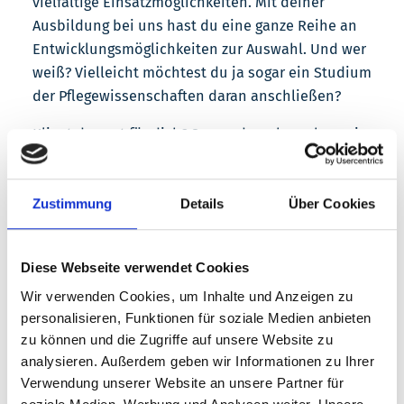
vielfältige Einsatzmöglichkeiten. Mit deiner
Ausbildung bei uns hast du eine ganze Reihe an
Entwicklungsmöglichkeiten zur Auswahl. Und wer
weiß? Vielleicht möchtest du ja sogar ein Studium
der Pflegewissenschaften daran anschließen?
Klingt das gut für dich? Super, dann brauchen wir
nur noch ein paar Eckdaten von dir und schon
kannst du dir einen der Plätze für den nächsten
Ausbildungsstart sichern:
Zustimmung
Details
Über Cookies
Diese Webseite verwendet Cookies
Wir verwenden Cookies, um Inhalte und Anzeigen zu
personalisieren, Funktionen für soziale Medien anbieten
zu können und die Zugriffe auf unsere Website zu
analysieren. Außerdem geben wir Informationen zu Ihrer
Verwendung unserer Website an unsere Partner für