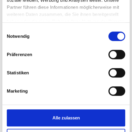
soziale Medien, Werbung und Analysen weiter. Unsere
Partner führen diese Informationen möglicherweise mit
weiteren Daten zusammen, die Sie ihnen bereitgestellt
haben oder die sie im Rahmen Ihrer Nutzung der Dienste
gesammelt haben.
Einwilligungsauswahl
Notwendig
Präferenzen
Krankenpflegehelfer/-in (m/w/d) im
Statistiken
Kreiskrankenhaus
Eintrittsdatum: 01.10.2026
Marketing
MEHR ERFAHREN
Alle zulassen
Pflegefachmann / Pflegefachfrau (m/w/d) im
Kreiskrankenhaus