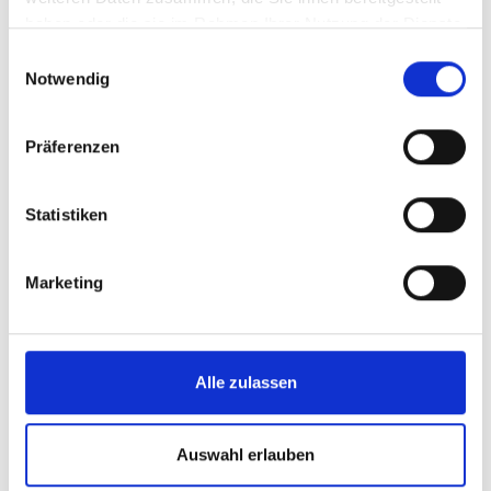
Aktuelles Lichtbild
haben oder die sie im Rahmen Ihrer Nutzung der Dienste
Schulabschluss bzw. Zwischenzeugnis
gesammelt haben.
Einwilligungsauswahl
Nachweise über Praktika / Zeugnisse über bisherige
Notwendig
Ausbildungen
Bei Ausländischen Bewerbern: Aufenthaltstitel /
Präferenzen
Arbeitsgenehmigung, Schulabschlüsse aus dem
Ausland müssen durch das staatliche Schulamt
Statistiken
anerkannt werden sowie einen Nachweis über ein
Sprachniveau Deutsch von mindestens B2
Marketing
Ihre aussagekräftigen und vollständigen
Bewerbungsunterlagen richten Sie bitte über das
Bewerbungsformular unserer Homepage oder per E-Mail
an:
Alle zulassen
Auswahl erlauben
PDF HERUNTERLADEN