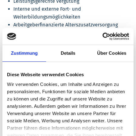
Leistungsgerechte Vergütung
Interne und externe Fort- und
Weiterbildungsmöglichkeiten
Arbeitgeberfinanzierte Alterszusatzversorgung
Sport- und Fitnessstudio im Klinikbereich mit
vergünstigten Angeboten
Jobrad
Zustimmung
Details
Über Cookies
Betriebsrestaurant mit vergünstigten
Mitarbeiterpreisen
Unterstützung bei der Suche nach Wohnraum und
Diese Webseite verwendet Cookies
Kindergartenplätzen
Wir verwenden Cookies, um Inhalte und Anzeigen zu
personalisieren, Funktionen für soziale Medien anbieten
zu können und die Zugriffe auf unsere Website zu
Ihre Bewerbung sollte die nachfolgenden Inhalt
analysieren. Außerdem geben wir Informationen zu Ihrer
umfassen:
Verwendung unserer Website an unsere Partner für
soziale Medien, Werbung und Analysen weiter. Unsere
Bewerbungsanschreiben
Partner führen diese Informationen möglicherweise mit
Aktueller tabellarischer Lebenslauf
weiteren Daten zusammen, die Sie ihnen bereitgestellt