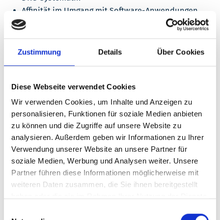
Affinität im Umgang mit Software-Anwendungen
Sozialkompetenz, Kooperations-, Kommunikations-
und Organisationsvermögen sowie Teamgeist –
Verantwortungsbewusstsein und Selbstständigkeit
Zustimmung
Details
Über Cookies
setzen wir voraus
Diese Webseite verwendet Cookies
Wir bieten Ihnen:
Wir verwenden Cookies, um Inhalte und Anzeigen zu
personalisieren, Funktionen für soziale Medien anbieten
Unbefristeter Arbeitsvertrag mit tarifvertraglich
zu können und die Zugriffe auf unsere Website zu
geregelter Vergütung angelehnt an den TvöD und 30
analysieren. Außerdem geben wir Informationen zu Ihrer
Tagen Urlaub pro Jahr
Verwendung unserer Website an unsere Partner für
Strukturierte Einarbeitung und kontinuierliche
soziale Medien, Werbung und Analysen weiter. Unsere
Unterstützung durch ein wertschätzendes Team
Partner führen diese Informationen möglicherweise mit
Attraktive Zusatzleistungen: JobRad-Leasing,
weiteren Daten zusammen, die Sie ihnen bereitgestellt
Arbeitgeberfinanzierte Altersvorsorge, vergünstigte
haben oder die sie im Rahmen Ihrer Nutzung der Dienste
Verpflegung im Betriebsrestaurant, Corporate
gesammelt haben.
Einwilligungsauswahl