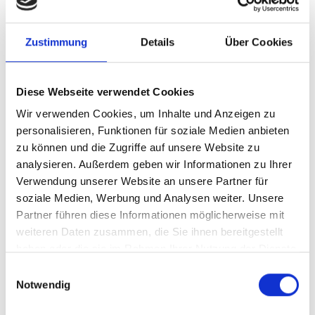
ausgebucht sein, können Sie sich gerne telefonisch
melden und ggf. auf eine Warteliste setzen lassen.
Zustimmung
Details
Über Cookies
Kosten:
Die Teilnahme ist kostenlos.
Diese Webseite verwendet Cookies
Weitere Informationen:
Wir verwenden Cookies, um Inhalte und Anzeigen zu
Tel.:
06062 79-6500
personalisieren, Funktionen für soziale Medien anbieten
E-Mail:
elternakademie@gz-odw.de
zu können und die Zugriffe auf unsere Website zu
analysieren. Außerdem geben wir Informationen zu Ihrer
ZUR ANMELDUNG
Verwendung unserer Website an unsere Partner für
soziale Medien, Werbung und Analysen weiter. Unsere
Partner führen diese Informationen möglicherweise mit
weiteren Daten zusammen, die Sie ihnen bereitgestellt
haben oder die sie im Rahmen Ihrer Nutzung der Dienste
30. September 2026, 18:30 Uhr - 20:00 Uhr
gesammelt haben.
Einwilligungsauswahl
Freie Plätze: 14
Notwendig